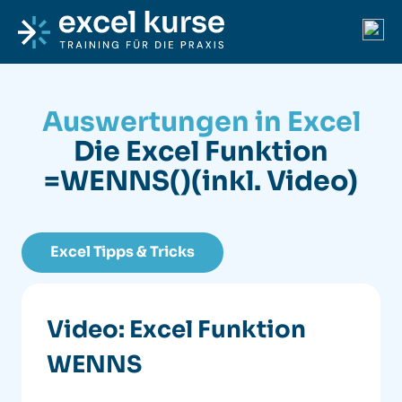
Skip to content
Excel-Kurse
Ope
Auswertungen in Excel
Die Excel Funktion
=WENNS()
(inkl. Video)
Excel Tipps & Tricks
Video: Excel Funktion
WENNS