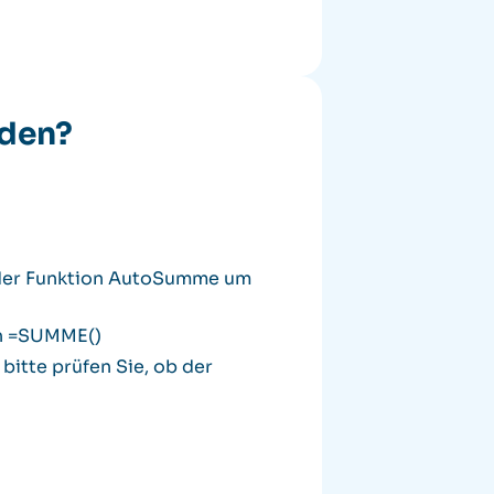
rden?
i der Funktion AutoSumme um
on =SUMME()
bitte prüfen Sie, ob der