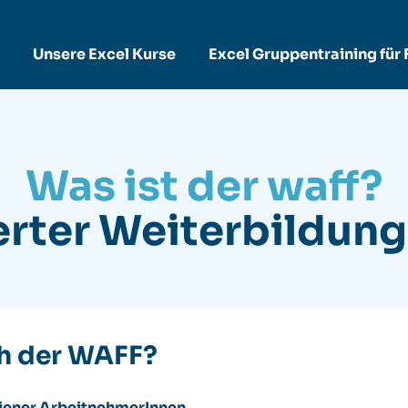
Unsere Excel Kurse
Excel Gruppentraining für
Was ist der waff?
rter Weiterbildung
ch der WAFF?
iener
A
rbeitnehmerInnen