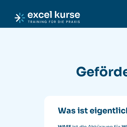
Skip to content
Excel-Kurse
Geförde
Was ist eigentli
WAFF
ist die Abkürzung für
W